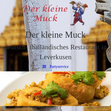
Der kleine Muck
deutsch- thailändisches Restaurant in
Leverkusen
Partyservice