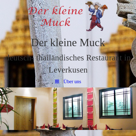
Der kleine Muck
deutsch- thailändisches Restaurant in
Leverkusen
Über uns