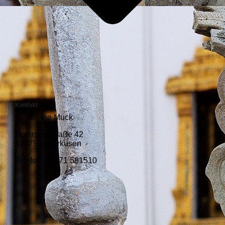
Kontakt
Der kleine Muck
Pommernstraße 42
51379 Leverkusen
Telefon: 02171 581510