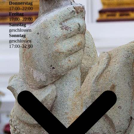
Donnerstag
17
:
00
–
22
:
00
Freitag
17
:
00
–
22
:
00
Samstag
geschlossen
Sonntag
geschlossen
17
:
00
–
22
:
00